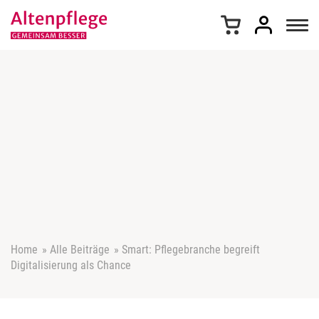
Z
u
m
I
n
h
a
l
t
s
p
r
i
n
g
e
Home
»
Alle Beiträge
»
Smart: Pflegebranche begreift
n
Digitalisierung als Chance