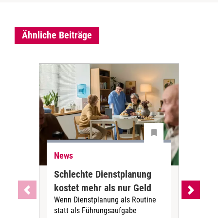
Ähnliche Beiträge
News
Ne
Schlechte Dienstplanung
Ihr
kostet mehr als nur Geld
Alt
Wenn Dienstplanung als Routine
de
statt als Führungsaufgabe
Die 