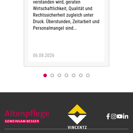
verstanden wird, geraten
ein
Wirtschaftlichkeit, Qualität und
uns
Rechtssicherheit zugleich unter
und 
Druck. Überstunden, Zeitarbeit und
helf
Personalmangel sind...
die 
Her
06.08.2026
05.