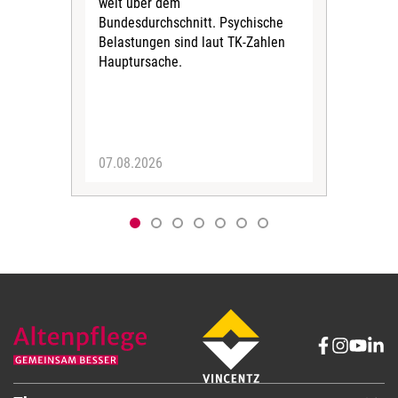
weit über dem
vers
Bundesdurchschnitt. Psychische
Wirt
Belastungen sind laut TK-Zahlen
Rech
Hauptursache.
Druc
Pers
07.08.2026
06.