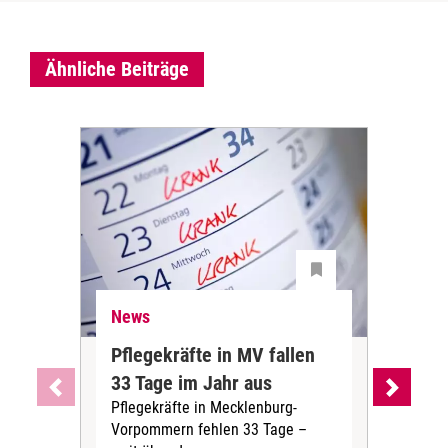
Ähnliche Beiträge
News
Ne
Pflegekräfte in MV fallen
Sch
33 Tage im Jahr aus
kos
Pflegekräfte in Mecklenburg-
Wen
Vorpommern fehlen 33 Tage –
sta