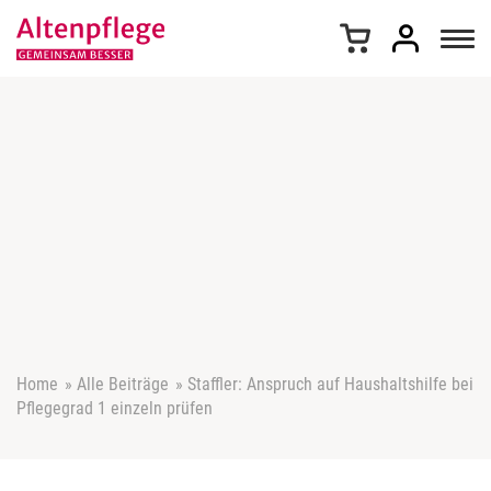
Z
u
m
I
n
h
a
l
t
s
p
r
i
n
g
e
Home
»
Alle Beiträge
»
Staffler: Anspruch auf Haushaltshilfe bei
n
Pflegegrad 1 einzeln prüfen