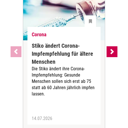
Corona
Cor
Stiko ändert Corona-
Wa
Impfempfehlung für ältere
Imp
Menschen
Alt
Die Stiko ändert ihre Corona-
Die
Impfempfehlung: Gesunde
(STI
Menschen sollen sich erst ab 75
COV
statt ab 60 Jahren jährlich impfen
2024
lassen.
aufb
Imp
über
14.07.2026
12.