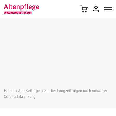
Z
u
m
I
n
h
a
l
t
s
p
r
i
n
g
e
Home
»
Alle Beiträge
»
Studie: Langzeitfolgen nach schwerer
n
Corona-Erkrankung