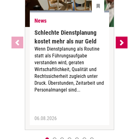
News
Ne
Schlechte Dienstplanung
Ihr
kostet mehr als nur Geld
Alt
Wenn Dienstplanung als Routine
de
statt als Führungsaufgabe
Die 
verstanden wird, geraten
ein
Wirtschaftlichkeit, Qualität und
uns
Rechtssicherheit zugleich unter
und 
Druck. Überstunden, Zeitarbeit und
helf
Personalmangel sind...
die 
Her
06.08.2026
05.