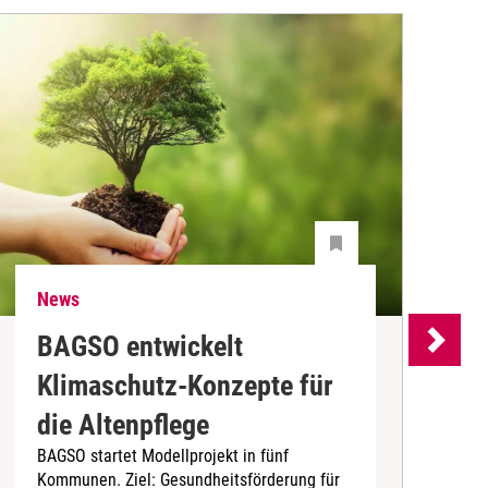
News
N
BAGSO entwickelt
P
Klimaschutz-Konzepte für
P
die Altenpflege
m
BAGSO startet Modellprojekt in fünf
A
Kommunen. Ziel: Gesundheitsförderung für