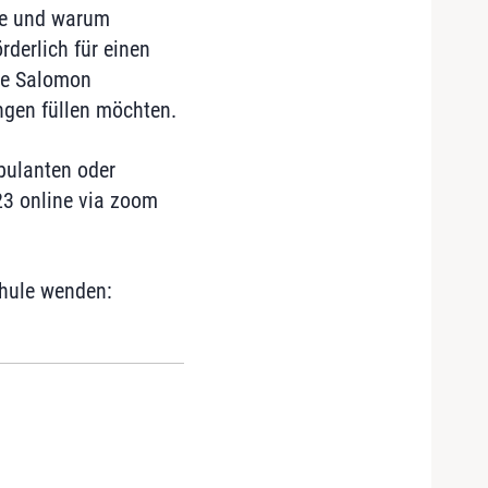
ege und warum
derlich für einen
ice Salomon
ngen füllen möchten.
bulanten oder
23 online via zoom
chule wenden: