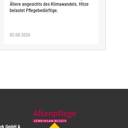
B
Ältere angesichts des Klimawandels. Hitze
belastet Pflegebedürftige.
05.08.2026
0
ork GmbH &