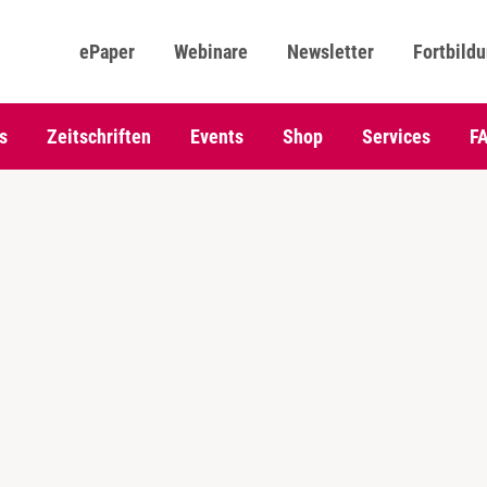
ePaper
Webinare
Newsletter
Fortbild
s
Zeitschriften
Events
Shop
Services
F