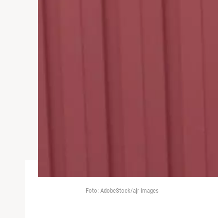
Foto: AdobeStock/ajr-images