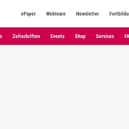
ePaper
Webinare
Newsletter
Fortbild
s
Zeitschriften
Events
Shop
Services
F