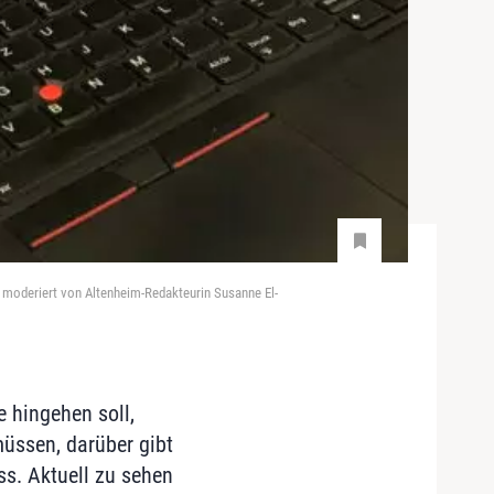
- moderiert von Altenheim-Redakteurin Susanne El-
e hingehen soll,
üssen, darüber gibt
ss. Aktuell zu sehen