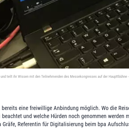
 bpa und teilt ihr Wissen mit den Teilnehmenden des Messekongresses auf der Haupttbühne 
 bereits eine freiwillige Anbindung möglich. Wo die Reis
ei beachtet und welche Hürden noch genommen werden m
a Gräfe, Referentin für Digitalisierung beim bpa Aufschlu