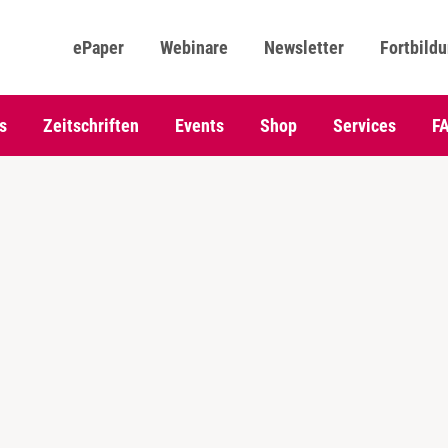
ePaper
Webinare
Newsletter
Fortbild
s
Zeitschriften
Events
Shop
Services
F