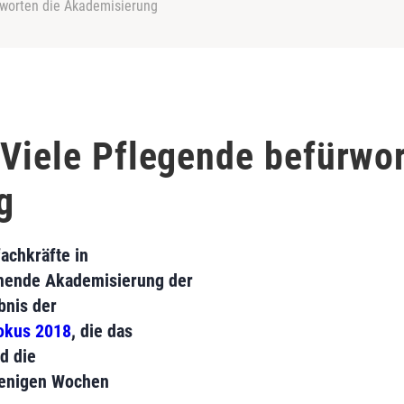
rworten die Akademisierung
 Viele Pflegende befürwor
g
achkräfte in
mende Akademisierung der
bnis der
Fokus 2018
, die das
d die
enigen Wochen