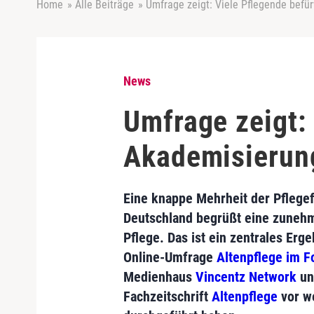
Home
»
Alle Beiträge
»
Umfrage zeigt: Viele Pflegende befü
News
Umfrage zeigt:
Akademisierun
Eine knappe Mehrheit der Pflegef
Deutschland begrüßt eine zuneh
Pflege. Das ist ein zentrales Erge
Online-Umfrage
Altenpflege im 
Medienhaus
Vincentz Network
un
Fachzeitschrift
Altenpflege
vor w