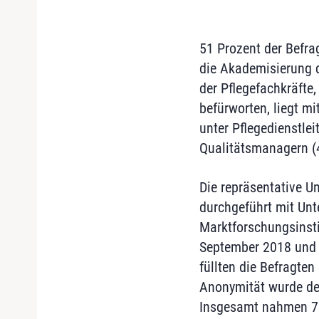
51 Prozent der Befrag
die Akademisierung d
der Pflegefachkräfte,
befürworten, liegt mi
unter Pflegedienstlei
Qualitätsmanagern (4
Die repräsentative 
durchgeführt mit Unt
Marktforschungsinst
September 2018 und d
füllten die Befragte
Anonymität wurde de
Insgesamt nahmen 72