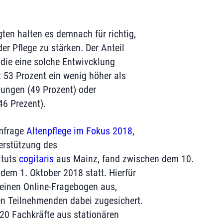
ten halten es demnach für richtig,
er Pflege zu stärken. Der Anteil
 die eine solche Entwivcklung
t 53 Prozent ein wenig höher als
tungen (49 Prozent) oder
6 Prezent).
Umfrage
Altenpflege im Fokus 2018
,
erstützung des
ituts
cogitaris
aus Mainz, fand zwischen dem 10.
em 1. Oktober 2018 statt. Hierfür
n einen Online-Fragebogen aus,
n Teilnehmenden dabei zugesichert.
0 Fachkräfte aus stationären