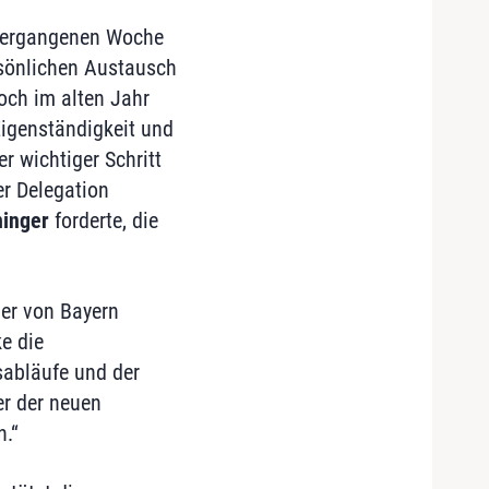
 vergangenen Woche
sönlichen Austausch
och im alten Jahr
igenständigkeit und
r wichtiger Schritt
r Delegation
ninger
forderte, die
der von Bayern
e die
sabläufe und der
er der neuen
n.“