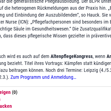
ar die generalistische Pflegeausbildung. Der BLPR unter
uf die heterogenen Rückmeldungen aus der Praxis hin. „Es
ung und Einbindung der Auszubildenden“, so Hauck. Sie 
ter Nurse (ICN): „Pflegefachpersonen sind besonders im 
chtige Säule im Gesundheitswesen.“ Die Zusatzqualifika
, dass dieses pflegerische Wissen gezielter in präventi
sch wird es auch auf dem
AltenpflegeKongress
, wenn
An
ng bezieht. Titel ihres Vortrags: Kämpfen statt kündigen
zu beitragen können. Noch drei Termine: Leipzig (4./5.2.
.3.).
Zum Programm und Anmeldung…
eigen
(0)
n
rucken