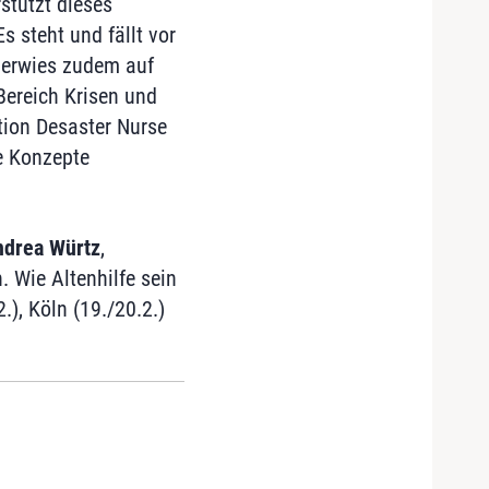
stützt dieses
 steht und fällt vor
verwies zudem auf
Bereich Krisen und
tion Desaster Nurse
ve Konzepte
drea Würtz
,
. Wie Altenhilfe sein
), Köln (19./20.2.)