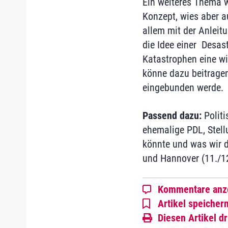
Ein weiteres Thema w
Konzept, wies aber a
allem mit der Anleit
die Idee einer Desas
Katastrophen eine wi
könne dazu beitragen
eingebunden werde.
Passend dazu:
Politi
ehemalige PDL, Stellu
könnte und was wir da
und Hannover (11./12
Kommentare anz
Artikel speicher
Diesen Artikel d