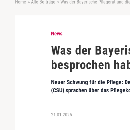
Home
»
Alle Beiträge
»
Was der Bayerische Pflegerat und di
News
Was der Bayeri
besprochen ha
Neuer Schwung für die Pflege: D
(CSU) sprachen über das Pflegek
21.01.2025