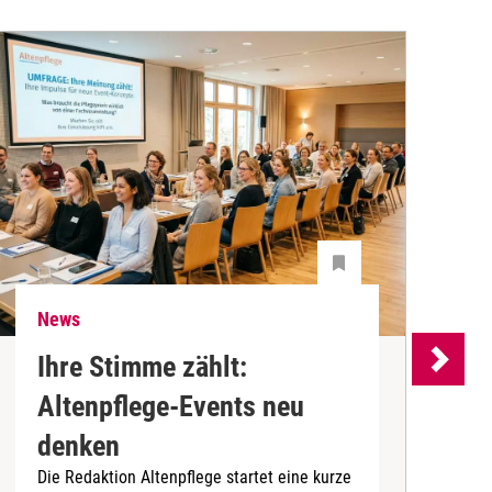
News
N
Ihre Stimme zählt:
Altenpflege-Events neu
denken
d
Die Redaktion Altenpflege startet eine kurze
B