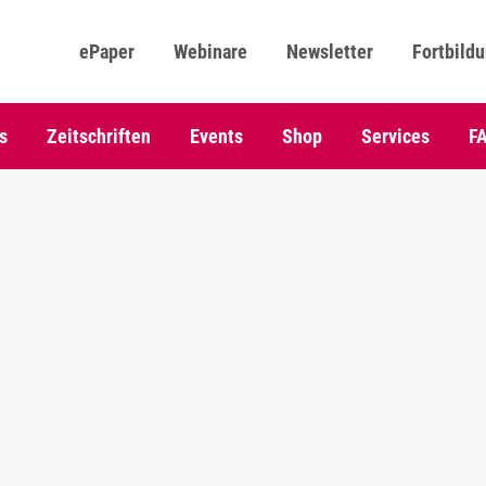
ePaper
Webinare
Newsletter
Fortbild
s
Zeitschriften
Events
Shop
Services
F