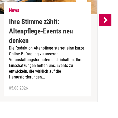
News
N
Ihre Stimme zählt:
Altenpflege-Events neu
denken
d
Die Redaktion Altenpflege startet eine kurze
B
Online-Befragung zu unseren
K
Veranstaltungsformaten und -inhalten. Ihre
Ä
Einschätzungen helfen uns, Events zu
b
entwickeln, die wirklich auf die
Herausforderungen...
05.08.2026
0