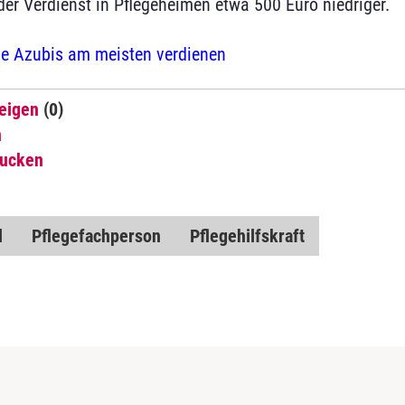
er Verdienst in Pflegeheimen etwa 500 Euro niedriger.
e Azubis am meisten verdienen
eigen
(0)
n
rucken
l
Pflegefachperson
Pflegehilfskraft