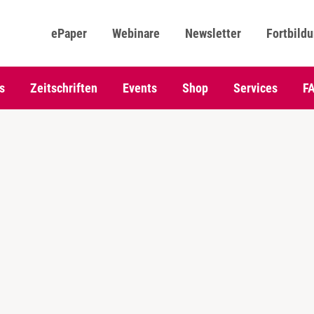
ePaper
Webinare
Newsletter
Fortbild
s
Zeitschriften
Events
Shop
Services
F