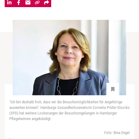
"Ich bin deshalb froh, dass wir die Besuchsmöglichkeiten für Angehörige
ausweiten können": Hamburgs Gesundheitssenatorin Cornelia Prüfer-Storcks
(SPD) hat weitere Lockerungen der Besuchsregelungen in Hamburger
Pflegeheimen angekündigt.
Foto: Bina Engel
-