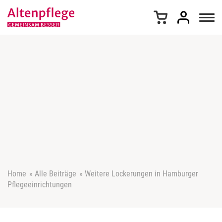
Z
u
m
I
n
h
a
l
t
s
p
r
i
n
g
e
Home
»
Alle Beiträge
»
Weitere Lockerungen in Hamburger
n
Pflegeeinrichtungen