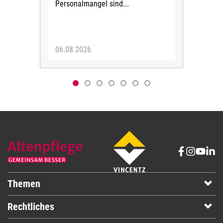
Personalmangel sind...
die 
Her
06.08.2026
05.
Themen
Rechtliches