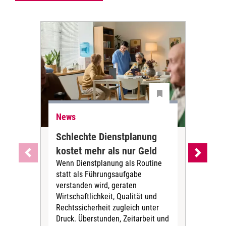
News
Ne
Schlechte Dienstplanung
Ihr
kostet mehr als nur Geld
Alt
Wenn Dienstplanung als Routine
de
statt als Führungsaufgabe
Die 
verstanden wird, geraten
ein
Wirtschaftlichkeit, Qualität und
uns
Rechtssicherheit zugleich unter
und 
Druck. Überstunden, Zeitarbeit und
helf