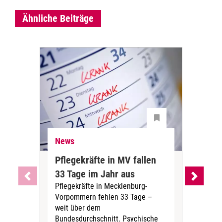
Ähnliche Beiträge
News
Ne
Pflegekräfte in MV fallen
Sch
33 Tage im Jahr aus
kos
Pflegekräfte in Mecklenburg-
Wen
Vorpommern fehlen 33 Tage –
sta
weit über dem
vers
Bundesdurchschnitt. Psychische
Wirt