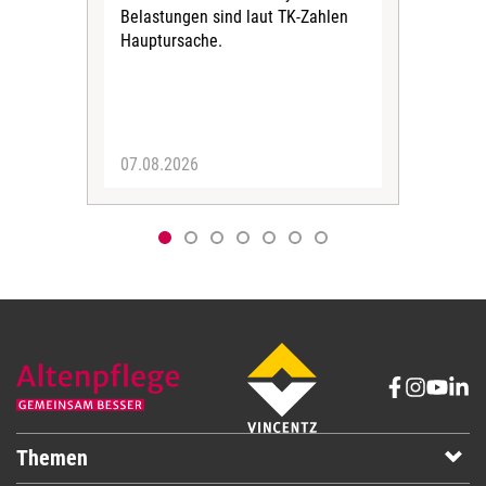
Belastungen sind laut TK-Zahlen
Rech
Hauptursache.
Druc
Pers
07.08.2026
06.
Themen