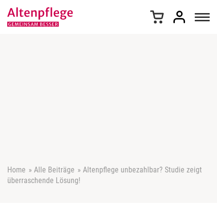
Z
u
m
I
n
h
a
l
t
s
p
r
i
n
g
e
Home
»
Alle Beiträge
»
Altenpflege unbezahlbar? Studie zeigt
n
überraschende Lösung!