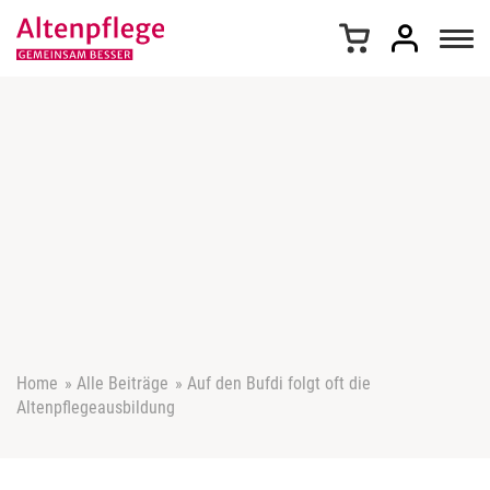
Z
u
m
I
n
h
a
l
t
s
p
r
i
n
g
e
Home
»
Alle Beiträge
»
Auf den Bufdi folgt oft die
n
Altenpflegeausbildung