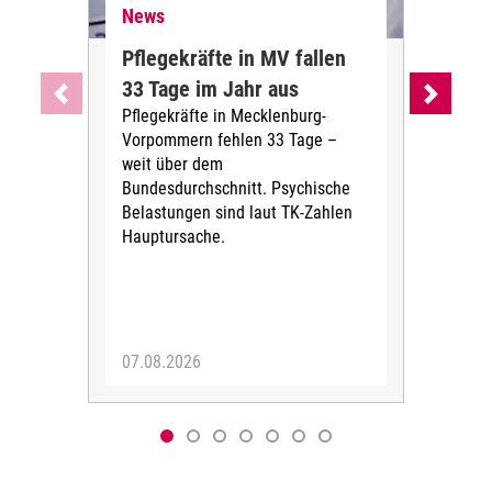
News
Ne
Pflegekräfte in MV fallen
Sch
33 Tage im Jahr aus
kos
Pflegekräfte in Mecklenburg-
Wen
Vorpommern fehlen 33 Tage –
sta
weit über dem
vers
Bundesdurchschnitt. Psychische
Wirt
Belastungen sind laut TK-Zahlen
Rech
Hauptursache.
Druc
Pers
07.08.2026
06.