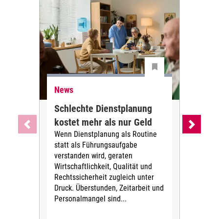
News
Ne
Schlechte Dienstplanung
Ihr
kostet mehr als nur Geld
Alt
Wenn Dienstplanung als Routine
de
statt als Führungsaufgabe
Die 
verstanden wird, geraten
ein
Wirtschaftlichkeit, Qualität und
uns
Rechtssicherheit zugleich unter
und 
Druck. Überstunden, Zeitarbeit und
helf
Personalmangel sind...
die 
Her