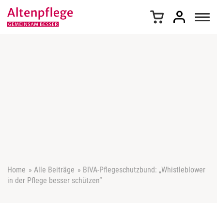
Z
u
m
I
n
h
a
l
t
s
p
r
i
n
g
e
Home
»
Alle Beiträge
»
BIVA-Pflegeschutzbund: „Whistleblower
n
in der Pflege besser schützen“