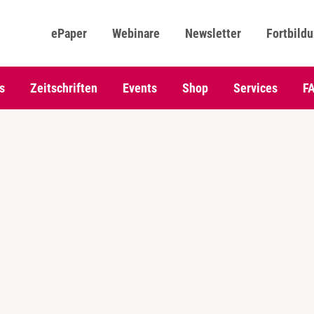
ePaper
Webinare
Newsletter
Fortbild
s
Zeitschriften
Events
Shop
Services
F