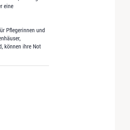
r eine
für Pflegerinnen und
kenhäuser,
d, können ihre Not