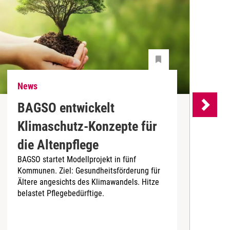
News
N
BAGSO entwickelt
P
Klimaschutz-Konzepte für
P
die Altenpflege
m
BAGSO startet Modellprojekt in fünf
A
Kommunen. Ziel: Gesundheitsförderung für
B
Ältere angesichts des Klimawandels. Hitze
belastet Pflegebedürftige.