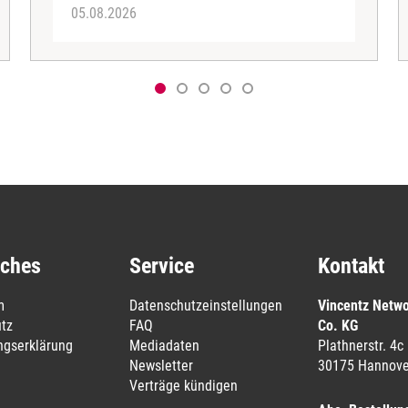
05.08.2026
iches
Service
Kontakt
m
Datenschutzeinstellungen
Vincentz Netw
tz
FAQ
Co. KG
ungserklärung
Mediadaten
Plathnerstr. 4c
Newsletter
30175 Hannove
Verträge kündigen