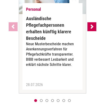
Personal
Ne
Ausländische
Dur
Pflegefachpersonen
in 
erhalten künftig klarere
unr
DGB-
Bescheide
der 
Neue Musterbescheide machen
bis 
Anerkennungsverfahren für
Kör
Pflegefachkräfte transparenter.
Zei
BIBB verbessert Lesbarkeit und
erklärt nächste Schritte klarer.
28.07.2026
06.