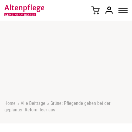
Z
u
m
I
n
h
a
l
t
s
p
r
i
n
g
e
Home
»
Alle Beiträge
»
Grüne: Pflegende gehen bei der
n
geplanten Reform leer aus