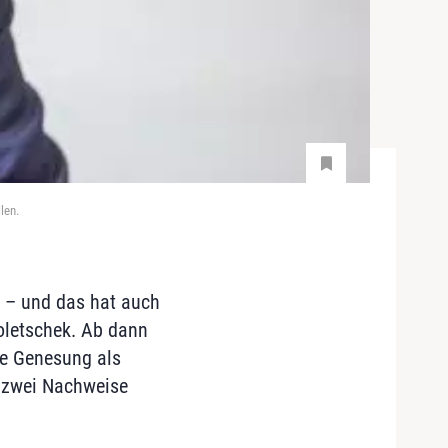
len.
lt – und das hat auch
oletschek. Ab dann
ne Genesung als
r zwei Nachweise