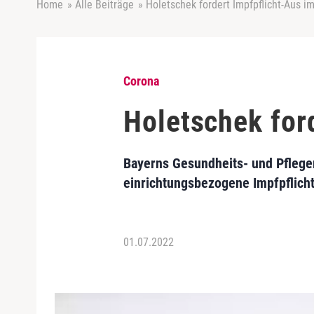
Home
»
Alle Beiträge
»
Holetschek fordert Impfpflicht-Aus i
Corona
Holetschek for
Bayerns Gesundheits- und Pflegem
einrichtungsbezogene Impfpflich
01.07.2022