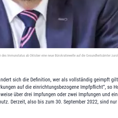
on des Immunstatus ab Oktober eine neue Bürokratiewelle auf die Gesundheitsämter zurol
dert sich die Definition, wer als vollständig geimpft gi
kungen auf die einrichtungsbezogene Impfpflicht“, so H
hweise über drei Impfungen oder zwei Impfungen und ei
hutz. Derzeit, also bis zum 30. September 2022, sind nu