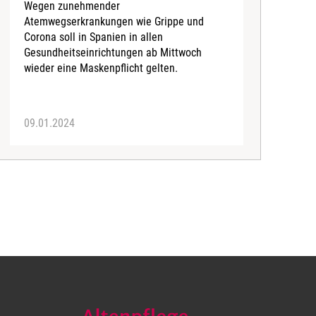
Wegen zunehmender
C
Atemwegserkrankungen wie Grippe und
k
Corona soll in Spanien in allen
z
Gesundheitseinrichtungen ab Mittwoch
P
wieder eine Maskenpflicht gelten.
u
A
09.01.2024
2