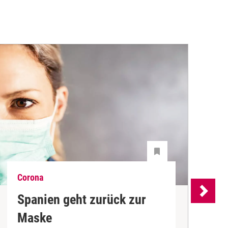
Corona
C
Spanien geht zurück zur
E
Maske
I