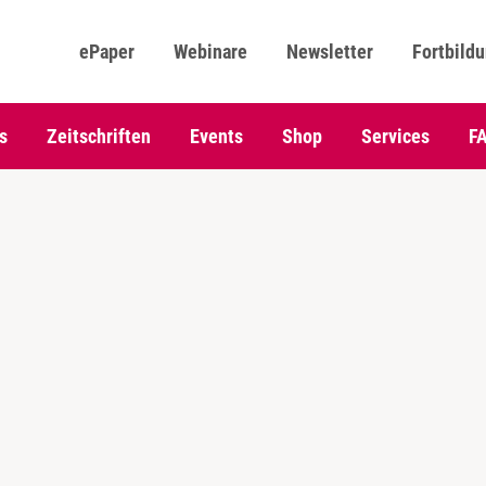
ePaper
Webinare
Newsletter
Fortbild
s
Zeitschriften
Events
Shop
Services
F