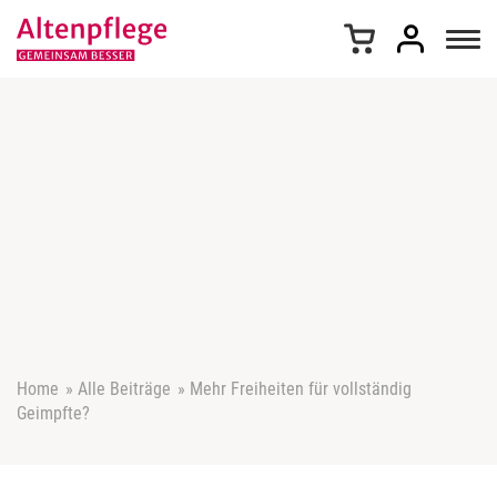
Z
u
m
I
n
h
a
l
t
s
p
r
i
n
g
e
Home
»
Alle Beiträge
»
Mehr Freiheiten für vollständig
n
Geimpfte?