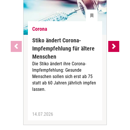
Corona
Cor
Stiko ändert Corona-
Wa
Impfempfehlung für ältere
Imp
Menschen
Alt
Die Stiko ändert ihre Corona-
Die
Impfempfehlung: Gesunde
(STI
Menschen sollen sich erst ab 75
COV
statt ab 60 Jahren jährlich impfen
2024
lassen.
aufb
Imp
über
14.07.2026
12.