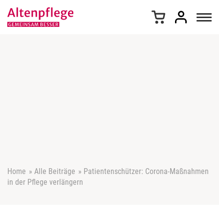
Z
u
m
I
n
h
a
l
t
s
p
r
i
n
g
e
Home
»
Alle Beiträge
»
Patientenschützer: Corona-Maßnahmen
n
in der Pflege verlängern