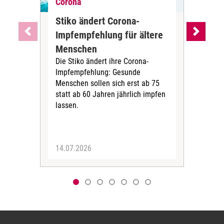
Corona
Cor
Stiko ändert Corona-
Wa
Impfempfehlung für ältere
Imp
Menschen
Alt
Die Stiko ändert ihre Corona-
Die
Impfempfehlung: Gesunde
(STI
Menschen sollen sich erst ab 75
COV
statt ab 60 Jahren jährlich impfen
2024
lassen.
aufb
Imp
über
14.07.2026
12.