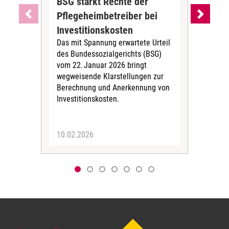
BSG stärkt Rechte der
Bu
Pflegeheimbetreiber bei
Ste
Bun
Investitionskosten
Bus
Das mit Spannung erwartete Urteil
neue
des Bundessozialgerichts (BSG)
Rege
vom 22. Januar 2026 bringt
die
wegweisende Klarstellungen zur
Berechnung und Anerkennung von
Investitionskosten.
10.02.2026
04.