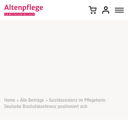
Z
u
m
I
n
h
a
l
t
s
p
r
i
n
g
e
Home
»
Alle Beiträge
»
Suizidassistenz im Pflegeheim:
n
Deutsche Bischofskonferenz positioniert sich