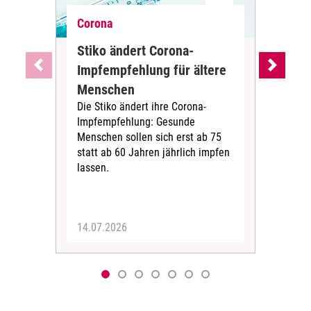
Corona
Cor
Stiko ändert Corona-
Wa
Impfempfehlung für ältere
Imp
Menschen
Alt
Die Stiko ändert ihre Corona-
Die
Impfempfehlung: Gesunde
(STI
Menschen sollen sich erst ab 75
COV
statt ab 60 Jahren jährlich impfen
2024
lassen.
aufb
Imp
über
14.07.2026
12.