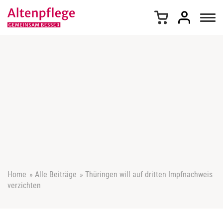
Z
u
m
I
n
h
a
l
t
s
p
r
i
n
g
e
Home
»
Alle Beiträge
»
Thüringen will auf dritten Impfnachweis
n
verzichten