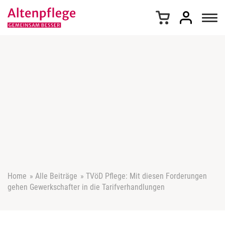
Z
u
m
I
n
h
a
l
t
s
p
r
i
n
g
e
Home
»
Alle Beiträge
»
TVöD Pflege: Mit diesen Forderungen
n
gehen Gewerkschafter in die Tarifverhandlungen