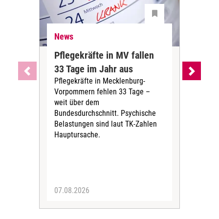
News
Ne
Pflegekräfte in MV fallen
Sch
33 Tage im Jahr aus
kos
Pflegekräfte in Mecklenburg-
Wen
Vorpommern fehlen 33 Tage –
sta
weit über dem
vers
Bundesdurchschnitt. Psychische
Wirt
Belastungen sind laut TK-Zahlen
Rech
Hauptursache.
Druc
Pers
07.08.2026
06.