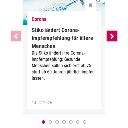
Corona
Cor
Stiko ändert Corona-
Wa
Impfempfehlung für ältere
Imp
Menschen
Alt
Die Stiko ändert ihre Corona-
Die
Impfempfehlung: Gesunde
(STI
Menschen sollen sich erst ab 75
COV
statt ab 60 Jahren jährlich impfen
2024
lassen.
aufb
Imp
über
14.07.2026
12.