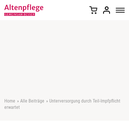
Z
u
m
I
n
h
a
l
t
s
p
r
i
n
g
e
Home
»
Alle Beiträge
»
Unterversorgung durch Teil-Impfpflicht
n
erwartet