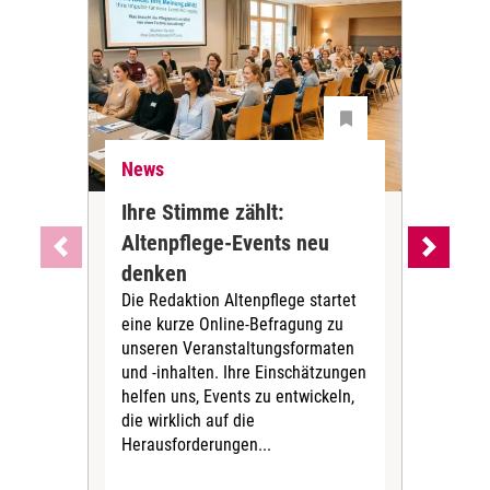
News
Ne
Ihre Stimme zählt:
BA
Altenpflege-Events neu
Kli
denken
die
Die Redaktion Altenpflege startet
BAGS
eine kurze Online-Befragung zu
fün
unseren Veranstaltungsformaten
Gesu
und -inhalten. Ihre Einschätzungen
ang
helfen uns, Events zu entwickeln,
Hitz
die wirklich auf die
Herausforderungen...