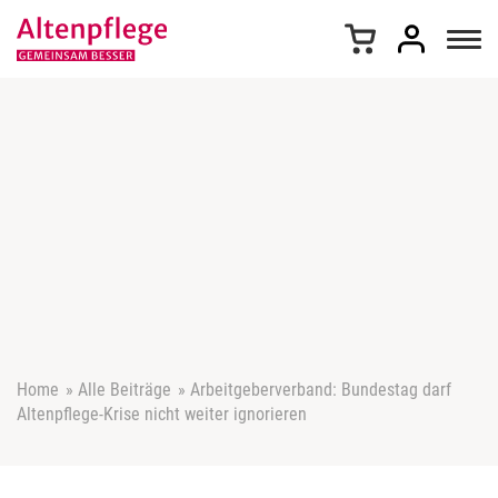
Z
u
m
I
n
h
a
l
t
s
p
r
i
n
g
e
Home
»
Alle Beiträge
»
Arbeitgeberverband: Bundestag darf
n
Altenpflege-Krise nicht weiter ignorieren