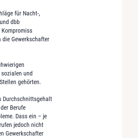
läge für Nacht-,
 und dbb
in Kompromiss
en die Gewerkschafter
chwierigen
 sozialen und
tellen gehörten.
s Durchschnittsgehalt
 der Berufe
leme. Dass ein – je
rufen jedoch nicht
ten Gewerkschafter