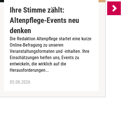
Ihre Stimme zählt:
Altenpflege-Events neu
denken
d
Die Redaktion Altenpflege startet eine kurze
B
Online-Befragung zu unseren
K
Veranstaltungsformaten und -inhalten. Ihre
Ä
Einschätzungen helfen uns, Events zu
b
entwickeln, die wirklich auf die
Herausforderungen...
05.08.2026
0