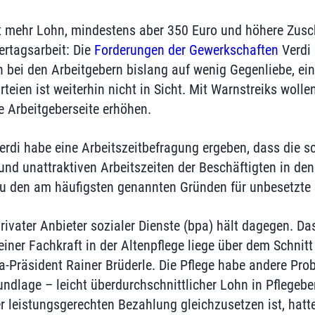
 mehr Lohn, mindestens aber 350 Euro und höhere Zusch
rtagsarbeit: Die
Forderungen der Gewerkschaften
Verdi
 bei den Arbeitgebern bislang auf wenig Gegenliebe, e
teien ist weiterhin nicht in Sicht. Mit Warnstreiks woll
e Arbeitgeberseite erhöhen.
di habe eine Arbeitszeitbefragung ergeben, dass die s
nd unattraktiven Arbeitszeiten der Beschäftigten in den
u den am häufigsten genannten Gründen für unbesetzte S
ivater Anbieter sozialer Dienste (bpa) hält dagegen. Da
iner Fachkraft in der Altenpflege liege über dem Schnitt
a-Präsident Rainer Brüderle. Die Pflege habe andere Prob
dlage – leicht überdurchschnittlicher Lohn in Pflegebe
r leistungsgerechten Bezahlung gleichzusetzen ist, hat