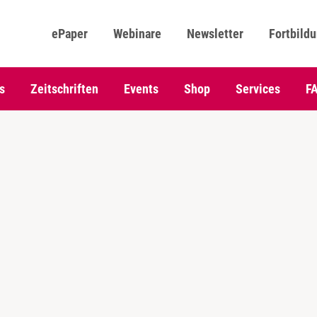
ePaper
Webinare
Newsletter
Fortbild
s
Zeitschriften
Events
Shop
Services
F